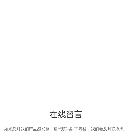
在线留言
如果您对我们产品感兴趣，请您填写以下表格，我们会及时联系您！