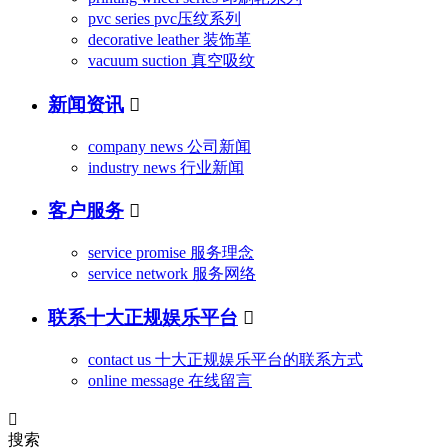
pvc series
pvc压纹系列
decorative leather
装饰革
vacuum suction
真空吸纹
新闻资讯

company news
公司新闻
industry news
行业新闻
客户服务

service promise
服务理念
service network
服务网络
联系十大正规娱乐平台

contact us
十大正规娱乐平台的联系方式
online message
在线留言

搜索