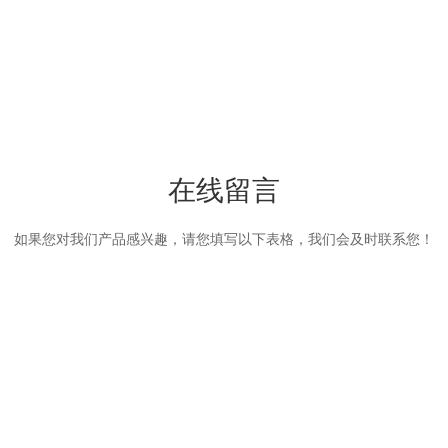
在线留言
如果您对我们产品感兴趣，请您填写以下表格，我们会及时联系您！