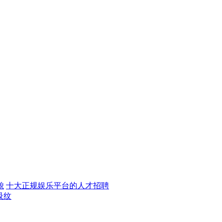
貌
十大正规娱乐平台的人才招聘
吸纹