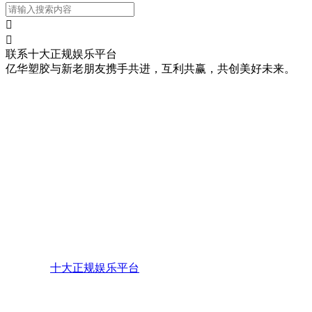


联系十大正规娱乐平台
亿华塑胶与新老朋友携手共进，互利共赢，共创美好未来。
南通亿华塑胶有限公司
联 系 人：陈施明
手 机：
电 话：
传 真：86-513-86637926
邮 编：226003
地 址：江苏省南通市通州区兴东镇孙李桥工业园18号
网 址：
十大正规娱乐平台
邮 箱：