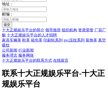
地址：
邮编：
提交
十大正规娱乐平台的简介
领导致辞
组织机构
资质荣誉
厂容厂
貌
十大正规娱乐平台的人才招聘
家具车辆革
鞋革
箱包革
印刷轮系列
pvc压纹系列
装饰革
真空
吸纹
公司新闻
行业新闻
服务理念
服务网络
十大正规娱乐平台的联系方式
在线留言
联系十大正规娱乐平台-十大正
规娱乐平台
服务热线：
公司地址：