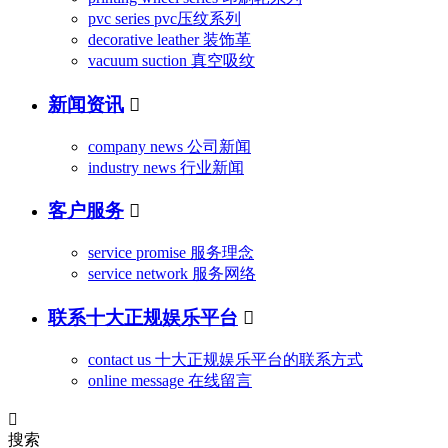
pvc series
pvc压纹系列
decorative leather
装饰革
vacuum suction
真空吸纹
新闻资讯

company news
公司新闻
industry news
行业新闻
客户服务

service promise
服务理念
service network
服务网络
联系十大正规娱乐平台

contact us
十大正规娱乐平台的联系方式
online message
在线留言

搜索