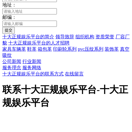
地址：
邮编：
提交
十大正规娱乐平台的简介
领导致辞
组织机构
资质荣誉
厂容厂
貌
十大正规娱乐平台的人才招聘
家具车辆革
鞋革
箱包革
印刷轮系列
pvc压纹系列
装饰革
真空
吸纹
公司新闻
行业新闻
服务理念
服务网络
十大正规娱乐平台的联系方式
在线留言
联系十大正规娱乐平台-十大正
规娱乐平台
服务热线：
公司地址：