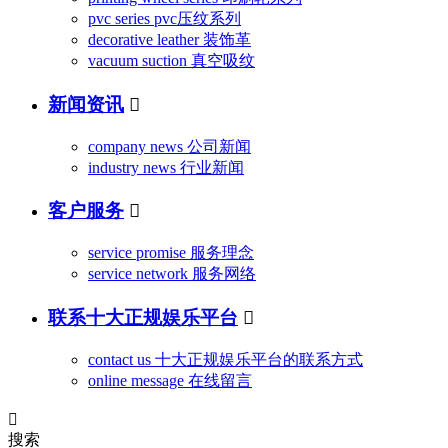
pvc series
pvc压纹系列
decorative leather
装饰革
vacuum suction
真空吸纹
新闻资讯

company news
公司新闻
industry news
行业新闻
客户服务

service promise
服务理念
service network
服务网络
联系十大正规娱乐平台

contact us
十大正规娱乐平台的联系方式
online message
在线留言

搜索