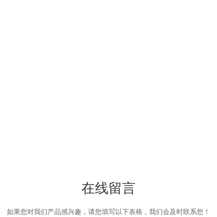
在线留言
如果您对我们产品感兴趣，请您填写以下表格，我们会及时联系您！