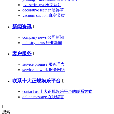
pvc series
pvc压纹系列
decorative leather
装饰革
vacuum suction
真空吸纹
新闻资讯

company news
公司新闻
industry news
行业新闻
客户服务

service promise
服务理念
service network
服务网络
联系十大正规娱乐平台

contact us
十大正规娱乐平台的联系方式
online message
在线留言

搜索