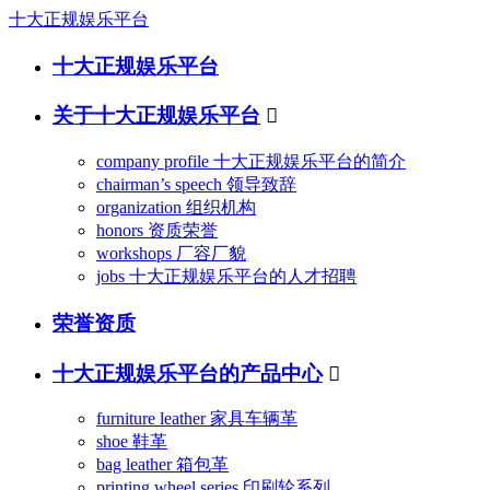
十大正规娱乐平台
十大正规娱乐平台
关于十大正规娱乐平台

company profile
十大正规娱乐平台的简介
chairman’s speech
领导致辞
organization
组织机构
honors
资质荣誉
workshops
厂容厂貌
jobs
十大正规娱乐平台的人才招聘
荣誉资质
十大正规娱乐平台的产品中心

furniture leather
家具车辆革
shoe
鞋革
bag leather
箱包革
printing wheel series
印刷轮系列