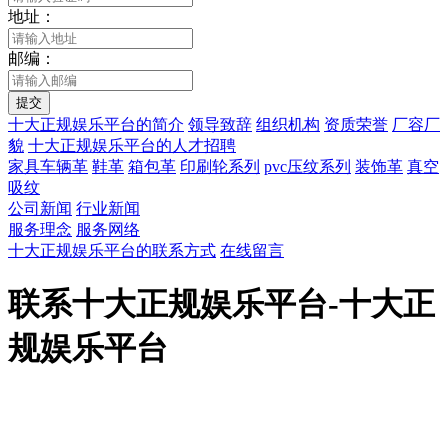
地址：
邮编：
提交
十大正规娱乐平台的简介
领导致辞
组织机构
资质荣誉
厂容厂
貌
十大正规娱乐平台的人才招聘
家具车辆革
鞋革
箱包革
印刷轮系列
pvc压纹系列
装饰革
真空
吸纹
公司新闻
行业新闻
服务理念
服务网络
十大正规娱乐平台的联系方式
在线留言
联系十大正规娱乐平台-十大正
规娱乐平台
服务热线：
公司地址：