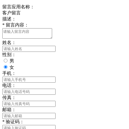
留言应用名称：
客户留言
描述：
*
留言内容：
姓名：
性别：
男
女
手机：
电话：
传真：
邮箱：
*
验证码：