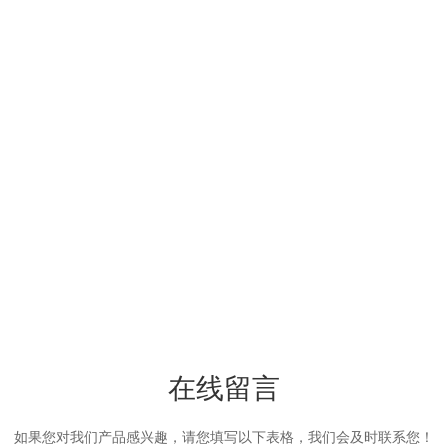
在线留言
如果您对我们产品感兴趣，请您填写以下表格，我们会及时联系您！