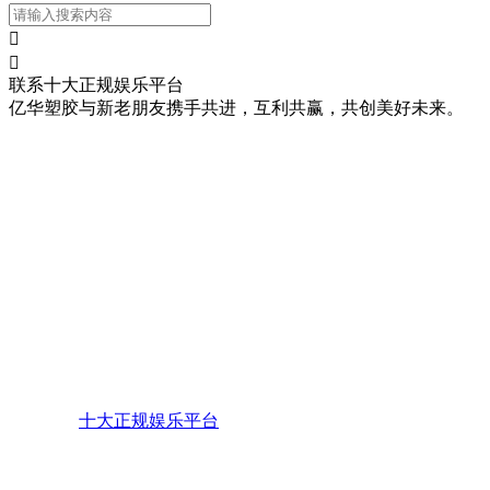


联系十大正规娱乐平台
亿华塑胶与新老朋友携手共进，互利共赢，共创美好未来。
南通亿华塑胶有限公司
联 系 人：陈施明
手 机：
电 话：
传 真：86-513-86637926
邮 编：226003
地 址：江苏省南通市通州区兴东镇孙李桥工业园18号
网 址：
十大正规娱乐平台
邮 箱：