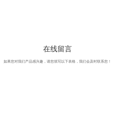
在线留言
如果您对我们产品感兴趣，请您填写以下表格，我们会及时联系您！