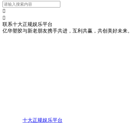


联系十大正规娱乐平台
亿华塑胶与新老朋友携手共进，互利共赢，共创美好未来。
南通亿华塑胶有限公司
联 系 人：陈施明
手 机：
电 话：
传 真：86-513-86637926
邮 编：226003
地 址：江苏省南通市通州区兴东镇孙李桥工业园18号
网 址：
十大正规娱乐平台
邮 箱：