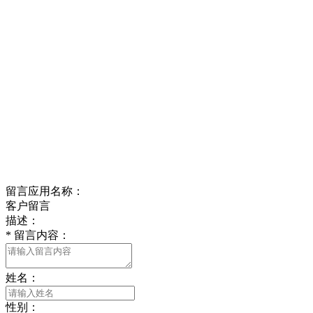
留言应用名称：
客户留言
描述：
*
留言内容：
姓名：
性别：