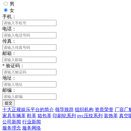
男
女
手机：
电话：
传真：
邮箱：
*
验证码：
地址：
邮编：
提交
十大正规娱乐平台的简介
领导致辞
组织机构
资质荣誉
厂容厂
家具车辆革
鞋革
箱包革
印刷轮系列
pvc压纹系列
装饰革
真空
公司新闻
行业新闻
服务理念
服务网络