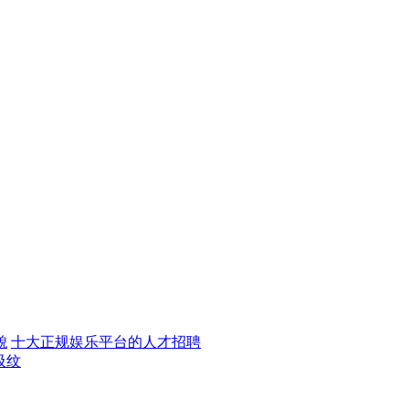
貌
十大正规娱乐平台的人才招聘
吸纹