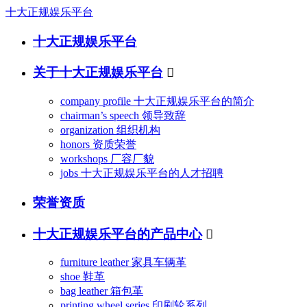
十大正规娱乐平台
十大正规娱乐平台
关于十大正规娱乐平台

company profile
十大正规娱乐平台的简介
chairman’s speech
领导致辞
organization
组织机构
honors
资质荣誉
workshops
厂容厂貌
jobs
十大正规娱乐平台的人才招聘
荣誉资质
十大正规娱乐平台的产品中心

furniture leather
家具车辆革
shoe
鞋革
bag leather
箱包革
printing wheel series
印刷轮系列