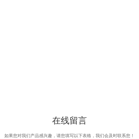
在线留言
如果您对我们产品感兴趣，请您填写以下表格，我们会及时联系您！