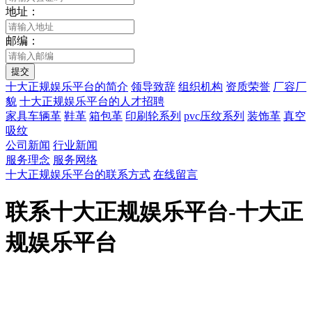
地址：
邮编：
提交
十大正规娱乐平台的简介
领导致辞
组织机构
资质荣誉
厂容厂
貌
十大正规娱乐平台的人才招聘
家具车辆革
鞋革
箱包革
印刷轮系列
pvc压纹系列
装饰革
真空
吸纹
公司新闻
行业新闻
服务理念
服务网络
十大正规娱乐平台的联系方式
在线留言
联系十大正规娱乐平台-十大正
规娱乐平台
服务热线：
公司地址：