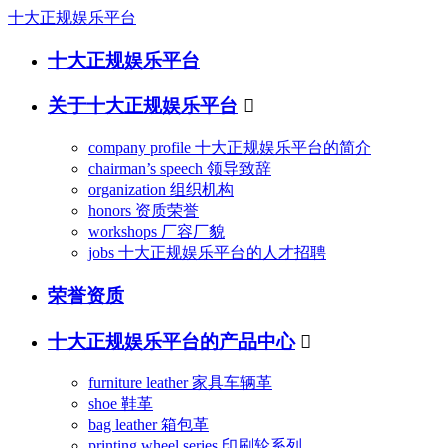
十大正规娱乐平台
十大正规娱乐平台
关于十大正规娱乐平台

company profile
十大正规娱乐平台的简介
chairman’s speech
领导致辞
organization
组织机构
honors
资质荣誉
workshops
厂容厂貌
jobs
十大正规娱乐平台的人才招聘
荣誉资质
十大正规娱乐平台的产品中心

furniture leather
家具车辆革
shoe
鞋革
bag leather
箱包革
printing wheel series
印刷轮系列