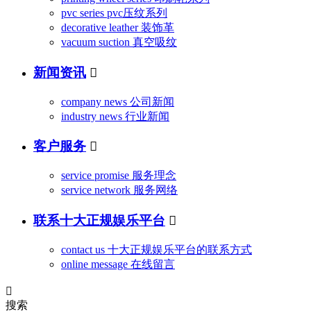
pvc series
pvc压纹系列
decorative leather
装饰革
vacuum suction
真空吸纹
新闻资讯

company news
公司新闻
industry news
行业新闻
客户服务

service promise
服务理念
service network
服务网络
联系十大正规娱乐平台

contact us
十大正规娱乐平台的联系方式
online message
在线留言

搜索