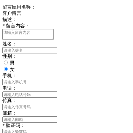
留言应用名称：
客户留言
描述：
*
留言内容：
姓名：
性别：
男
女
手机：
电话：
传真：
邮箱：
*
验证码：