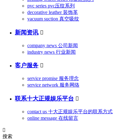
pvc series
pvc压纹系列
decorative leather
装饰革
vacuum suction
真空吸纹
新闻资讯

company news
公司新闻
industry news
行业新闻
客户服务

service promise
服务理念
service network
服务网络
联系十大正规娱乐平台

contact us
十大正规娱乐平台的联系方式
online message
在线留言

搜索