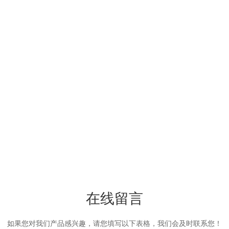
在线留言
如果您对我们产品感兴趣，请您填写以下表格，我们会及时联系您！