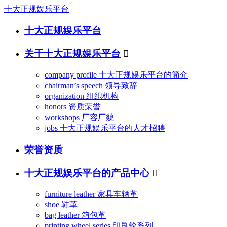
十大正规娱乐平台
十大正规娱乐平台
关于十大正规娱乐平台

company profile
十大正规娱乐平台的简介
chairman’s speech
领导致辞
organization
组织机构
honors
资质荣誉
workshops
厂容厂貌
jobs
十大正规娱乐平台的人才招聘
荣誉资质
十大正规娱乐平台的产品中心

furniture leather
家具车辆革
shoe
鞋革
bag leather
箱包革
printing wheel series
印刷轮系列