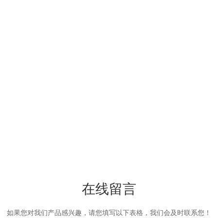
在线留言
如果您对我们产品感兴趣，请您填写以下表格，我们会及时联系您！