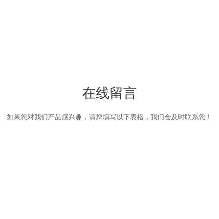
在线留言
如果您对我们产品感兴趣，请您填写以下表格，我们会及时联系您！