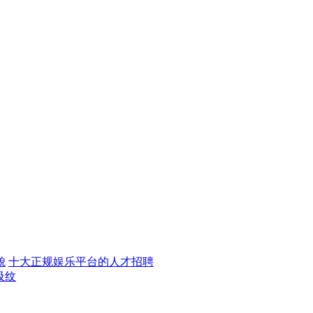
貌
十大正规娱乐平台的人才招聘
吸纹