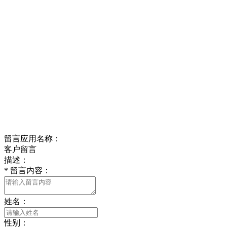
留言应用名称：
客户留言
描述：
*
留言内容：
姓名：
性别：