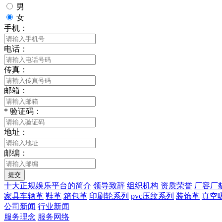
男
女
手机：
电话：
传真：
邮箱：
*
验证码：
地址：
邮编：
提交
十大正规娱乐平台的简介
领导致辞
组织机构
资质荣誉
厂容厂
家具车辆革
鞋革
箱包革
印刷轮系列
pvc压纹系列
装饰革
真空
公司新闻
行业新闻
服务理念
服务网络