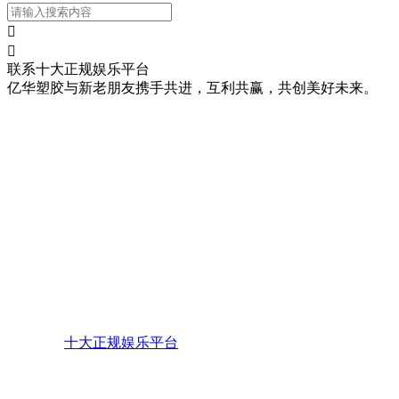


联系十大正规娱乐平台
亿华塑胶与新老朋友携手共进，互利共赢，共创美好未来。
南通亿华塑胶有限公司
联 系 人：陈施明
手 机：
电 话：
传 真：86-513-86637926
邮 编：226003
地 址：江苏省南通市通州区兴东镇孙李桥工业园18号
网 址：
十大正规娱乐平台
邮 箱：