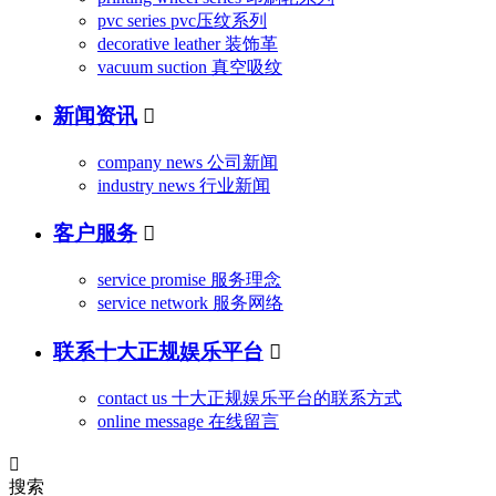
pvc series
pvc压纹系列
decorative leather
装饰革
vacuum suction
真空吸纹
新闻资讯

company news
公司新闻
industry news
行业新闻
客户服务

service promise
服务理念
service network
服务网络
联系十大正规娱乐平台

contact us
十大正规娱乐平台的联系方式
online message
在线留言

搜索