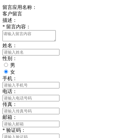
留言应用名称：
客户留言
描述：
*
留言内容：
姓名：
性别：
男
女
手机：
电话：
传真：
邮箱：
*
验证码：