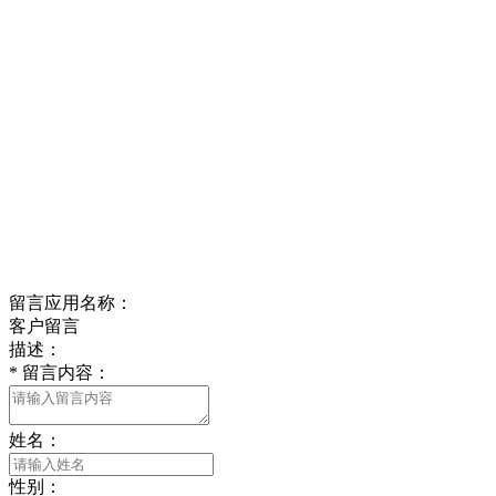
留言应用名称：
客户留言
描述：
*
留言内容：
姓名：
性别：