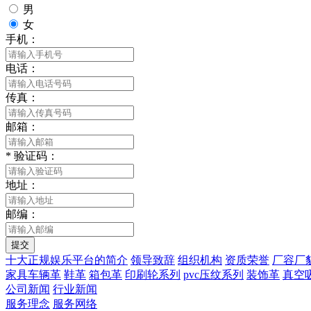
男
女
手机：
电话：
传真：
邮箱：
*
验证码：
地址：
邮编：
提交
十大正规娱乐平台的简介
领导致辞
组织机构
资质荣誉
厂容厂
家具车辆革
鞋革
箱包革
印刷轮系列
pvc压纹系列
装饰革
真空
公司新闻
行业新闻
服务理念
服务网络