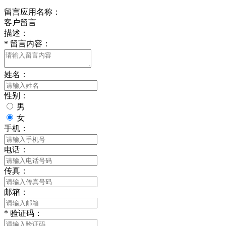
留言应用名称：
客户留言
描述：
*
留言内容：
姓名：
性别：
男
女
手机：
电话：
传真：
邮箱：
*
验证码：