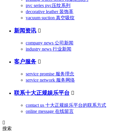
pvc series
pvc压纹系列
decorative leather
装饰革
vacuum suction
真空吸纹
新闻资讯

company news
公司新闻
industry news
行业新闻
客户服务

service promise
服务理念
service network
服务网络
联系十大正规娱乐平台

contact us
十大正规娱乐平台的联系方式
online message
在线留言

搜索