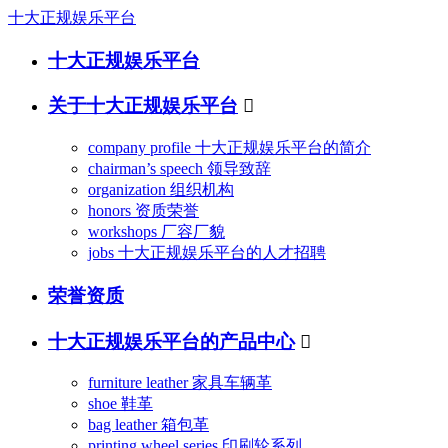
十大正规娱乐平台
十大正规娱乐平台
关于十大正规娱乐平台

company profile
十大正规娱乐平台的简介
chairman’s speech
领导致辞
organization
组织机构
honors
资质荣誉
workshops
厂容厂貌
jobs
十大正规娱乐平台的人才招聘
荣誉资质
十大正规娱乐平台的产品中心

furniture leather
家具车辆革
shoe
鞋革
bag leather
箱包革
printing wheel series
印刷轮系列