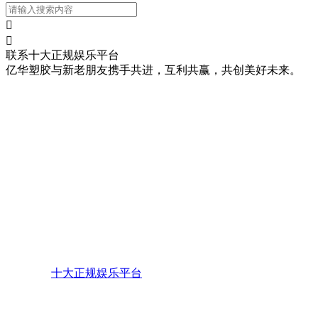


联系十大正规娱乐平台
亿华塑胶与新老朋友携手共进，互利共赢，共创美好未来。
南通亿华塑胶有限公司
联 系 人：陈施明
手 机：
电 话：
传 真：86-513-86637926
邮 编：226003
地 址：江苏省南通市通州区兴东镇孙李桥工业园18号
网 址：
十大正规娱乐平台
邮 箱：