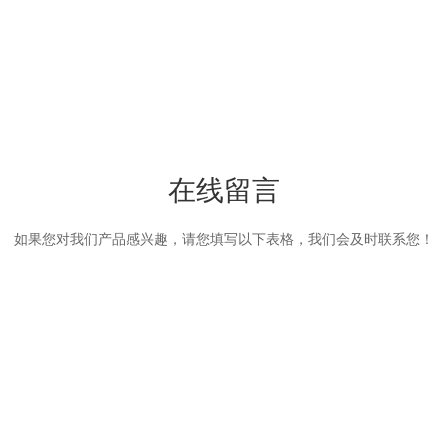
在线留言
如果您对我们产品感兴趣，请您填写以下表格，我们会及时联系您！