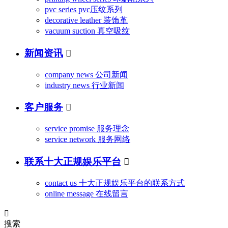
pvc series
pvc压纹系列
decorative leather
装饰革
vacuum suction
真空吸纹
新闻资讯

company news
公司新闻
industry news
行业新闻
客户服务

service promise
服务理念
service network
服务网络
联系十大正规娱乐平台

contact us
十大正规娱乐平台的联系方式
online message
在线留言

搜索