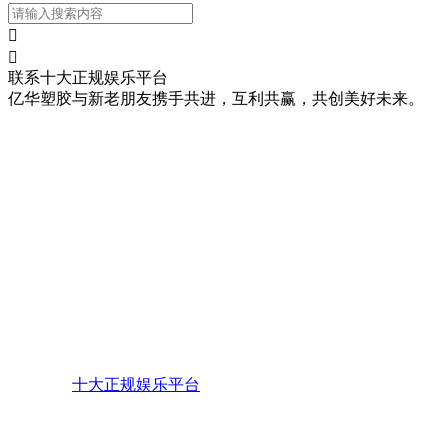


联系十大正规娱乐平台
亿华塑胶与新老朋友携手共进，互利共赢，共创美好未来。
南通亿华塑胶有限公司
联 系 人：陈施明
手 机：
电 话：
传 真：86-513-86637926
邮 编：226003
地 址：江苏省南通市通州区兴东镇孙李桥工业园18号
网 址：
十大正规娱乐平台
邮 箱：