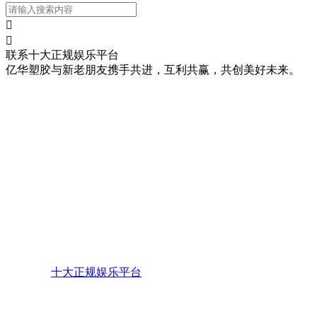


联系十大正规娱乐平台
亿华塑胶与新老朋友携手共进，互利共赢，共创美好未来。
南通亿华塑胶有限公司
联 系 人：陈施明
手 机：
电 话：
传 真：86-513-86637926
邮 编：226003
地 址：江苏省南通市通州区兴东镇孙李桥工业园18号
网 址：
十大正规娱乐平台
邮 箱：