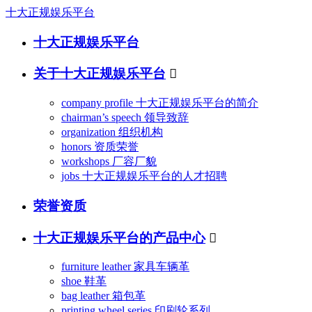
十大正规娱乐平台
十大正规娱乐平台
关于十大正规娱乐平台

company profile
十大正规娱乐平台的简介
chairman’s speech
领导致辞
organization
组织机构
honors
资质荣誉
workshops
厂容厂貌
jobs
十大正规娱乐平台的人才招聘
荣誉资质
十大正规娱乐平台的产品中心

furniture leather
家具车辆革
shoe
鞋革
bag leather
箱包革
printing wheel series
印刷轮系列