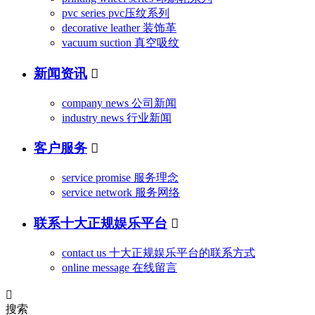
pvc series
pvc压纹系列
decorative leather
装饰革
vacuum suction
真空吸纹
新闻资讯

company news
公司新闻
industry news
行业新闻
客户服务

service promise
服务理念
service network
服务网络
联系十大正规娱乐平台

contact us
十大正规娱乐平台的联系方式
online message
在线留言

搜索