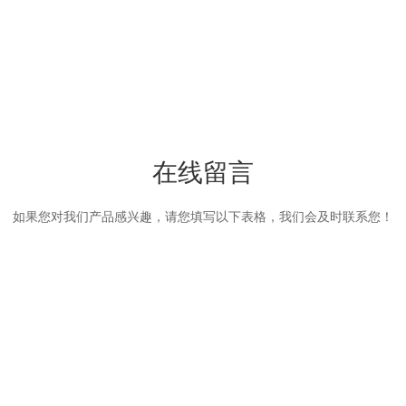
在线留言
如果您对我们产品感兴趣，请您填写以下表格，我们会及时联系您！