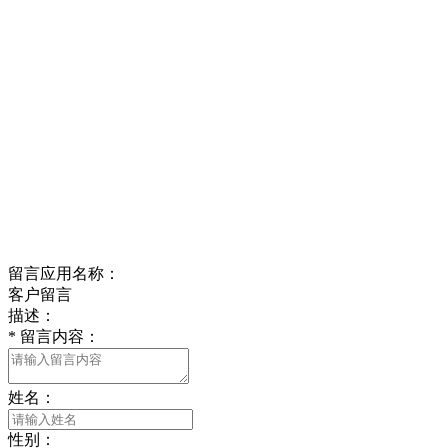
留言应用名称：
客户留言
描述：
*
留言内容：
姓名：
性别：