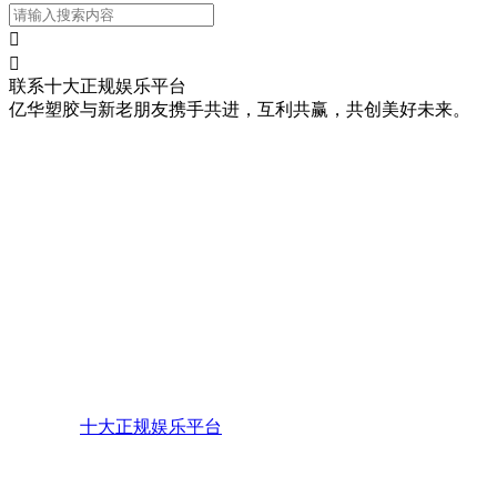


联系十大正规娱乐平台
亿华塑胶与新老朋友携手共进，互利共赢，共创美好未来。
南通亿华塑胶有限公司
联 系 人：陈施明
手 机：
电 话：
传 真：86-513-86637926
邮 编：226003
地 址：江苏省南通市通州区兴东镇孙李桥工业园18号
网 址：
十大正规娱乐平台
邮 箱：