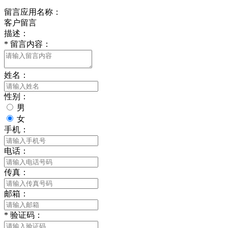
留言应用名称：
客户留言
描述：
*
留言内容：
姓名：
性别：
男
女
手机：
电话：
传真：
邮箱：
*
验证码：