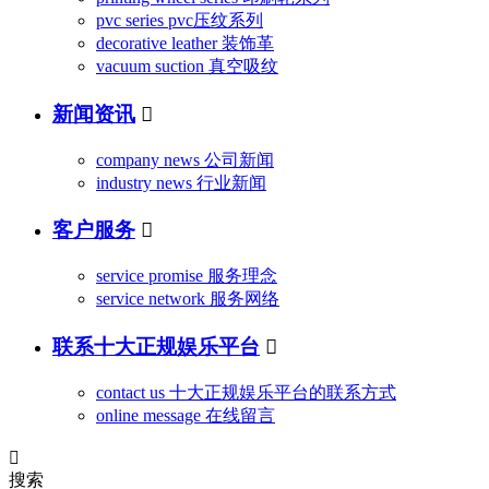
pvc series
pvc压纹系列
decorative leather
装饰革
vacuum suction
真空吸纹
新闻资讯

company news
公司新闻
industry news
行业新闻
客户服务

service promise
服务理念
service network
服务网络
联系十大正规娱乐平台

contact us
十大正规娱乐平台的联系方式
online message
在线留言

搜索