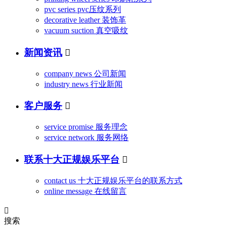
pvc series
pvc压纹系列
decorative leather
装饰革
vacuum suction
真空吸纹
新闻资讯

company news
公司新闻
industry news
行业新闻
客户服务

service promise
服务理念
service network
服务网络
联系十大正规娱乐平台

contact us
十大正规娱乐平台的联系方式
online message
在线留言

搜索