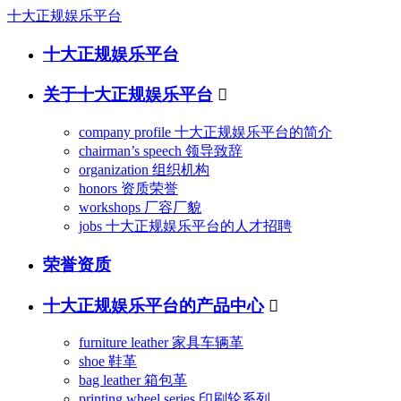
十大正规娱乐平台
十大正规娱乐平台
关于十大正规娱乐平台

company profile
十大正规娱乐平台的简介
chairman’s speech
领导致辞
organization
组织机构
honors
资质荣誉
workshops
厂容厂貌
jobs
十大正规娱乐平台的人才招聘
荣誉资质
十大正规娱乐平台的产品中心

furniture leather
家具车辆革
shoe
鞋革
bag leather
箱包革
printing wheel series
印刷轮系列