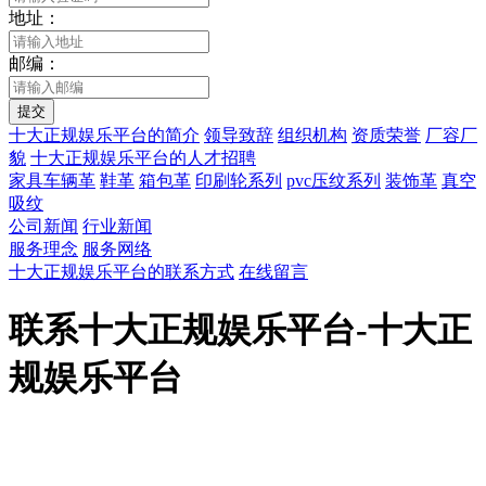
地址：
邮编：
提交
十大正规娱乐平台的简介
领导致辞
组织机构
资质荣誉
厂容厂
貌
十大正规娱乐平台的人才招聘
家具车辆革
鞋革
箱包革
印刷轮系列
pvc压纹系列
装饰革
真空
吸纹
公司新闻
行业新闻
服务理念
服务网络
十大正规娱乐平台的联系方式
在线留言
联系十大正规娱乐平台-十大正
规娱乐平台
服务热线：
公司地址：