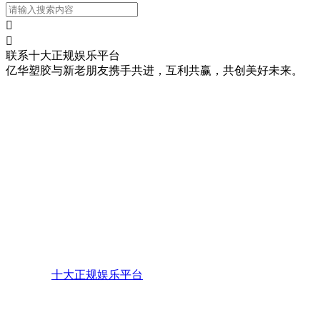


联系十大正规娱乐平台
亿华塑胶与新老朋友携手共进，互利共赢，共创美好未来。
南通亿华塑胶有限公司
联 系 人：陈施明
手 机：
电 话：
传 真：86-513-86637926
邮 编：226003
地 址：江苏省南通市通州区兴东镇孙李桥工业园18号
网 址：
十大正规娱乐平台
邮 箱：