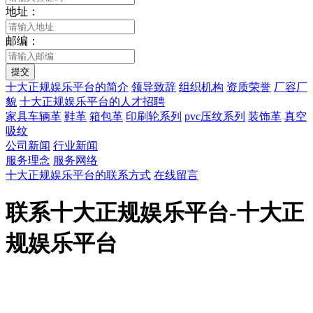
地址：
邮编：
提交
十大正规娱乐平台的简介
领导致辞
组织机构
资质荣誉
厂容厂
貌
十大正规娱乐平台的人才招聘
家具车辆革
鞋革
箱包革
印刷轮系列
pvc压纹系列
装饰革
真空
吸纹
公司新闻
行业新闻
服务理念
服务网络
十大正规娱乐平台的联系方式
在线留言
联系十大正规娱乐平台-十大正
规娱乐平台
服务热线：
公司地址：