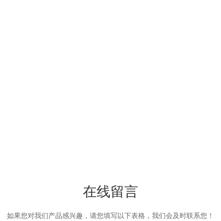
在线留言
如果您对我们产品感兴趣，请您填写以下表格，我们会及时联系您！