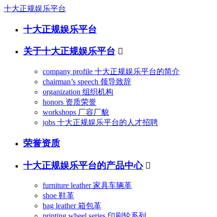
十大正规娱乐平台
十大正规娱乐平台
关于十大正规娱乐平台

company profile
十大正规娱乐平台的简介
chairman’s speech
领导致辞
organization
组织机构
honors
资质荣誉
workshops
厂容厂貌
jobs
十大正规娱乐平台的人才招聘
荣誉资质
十大正规娱乐平台的产品中心

furniture leather
家具车辆革
shoe
鞋革
bag leather
箱包革
printing wheel series
印刷轮系列