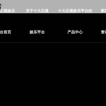
台
正规娱乐
关于十大正规
十大正规娱乐平台的
新
台首页
娱乐平台
产品中心
资