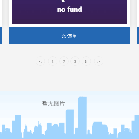
装饰革
<
1
2
3
5
>