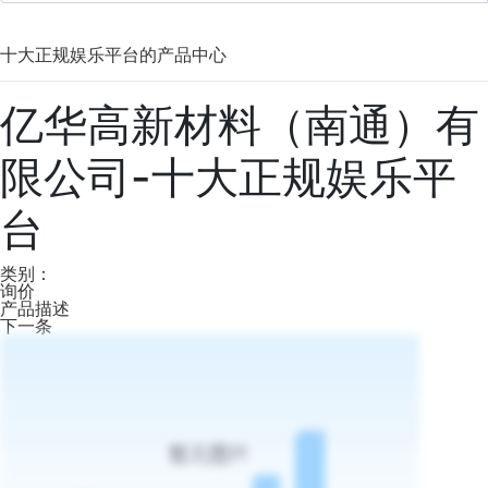
products
十大正规娱乐平台的产品中心
亿华高新材料（南通）有
限公司-十大正规娱乐平
台
类别：
询价
产品描述
下一条