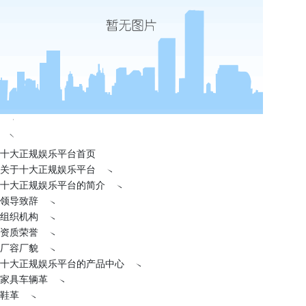
十大正规娱乐平台首页
关于十大正规娱乐平台
十大正规娱乐平台的简介
领导致辞
组织机构
资质荣誉
厂容厂貌
十大正规娱乐平台的产品中心
家具车辆革
鞋革