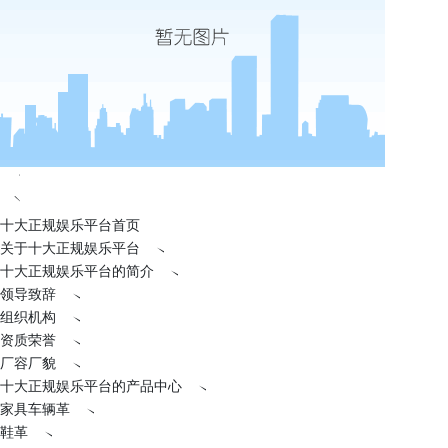
十大正规娱乐平台首页
关于十大正规娱乐平台
十大正规娱乐平台的简介
领导致辞
组织机构
资质荣誉
厂容厂貌
十大正规娱乐平台的产品中心
家具车辆革
鞋革