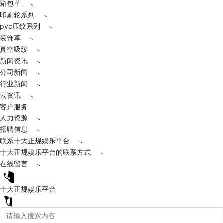
箱包革
印刷轮系列
pvc压纹系列
装饰革
真空吸纹
新闻资讯
公司新闻
行业新闻
云资讯
客户服务
人力资源
招聘信息
联系十大正规娱乐平台
十大正规娱乐平台的联系方式
在线留言
十大正规娱乐平台