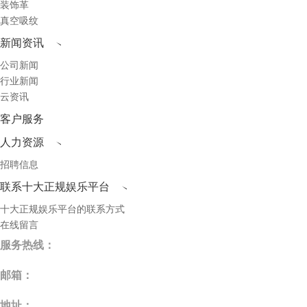
装饰革
真空吸纹
新闻资讯
公司新闻
行业新闻
云资讯
客户服务
人力资源
招聘信息
联系十大正规娱乐平台
十大正规娱乐平台的联系方式
在线留言
服务热线：
邮箱：
地址
：