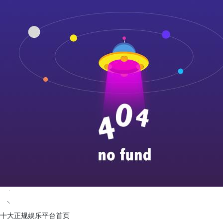
十大正规娱乐平台首页