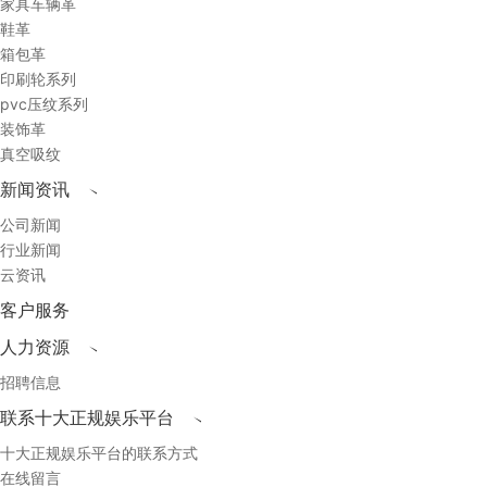
家具车辆革
鞋革
箱包革
印刷轮系列
pvc压纹系列
装饰革
真空吸纹
新闻资讯
公司新闻
行业新闻
云资讯
客户服务
人力资源
招聘信息
联系十大正规娱乐平台
十大正规娱乐平台的联系方式
在线留言