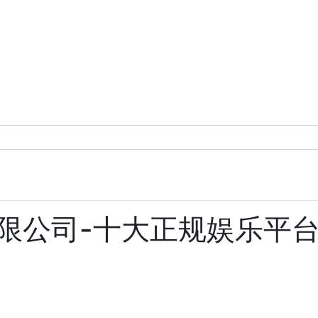
限公司-十大正规娱乐平