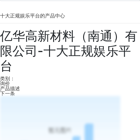
products
十大正规娱乐平台的产品中心
亿华高新材料（南通）有
限公司-十大正规娱乐平
台
类别：
询价
产品描述
下一条