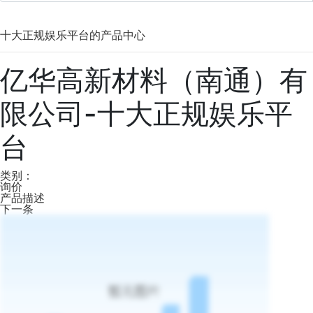
products
十大正规娱乐平台的产品中心
亿华高新材料（南通）有
限公司-十大正规娱乐平
台
类别：
询价
产品描述
下一条