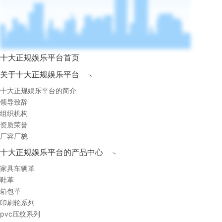
十大正规娱乐平台首页
关于十大正规娱乐平台
十大正规娱乐平台的简介
领导致辞
组织机构
资质荣誉
厂容厂貌
十大正规娱乐平台的产品中心
家具车辆革
鞋革
箱包革
印刷轮系列
pvc压纹系列