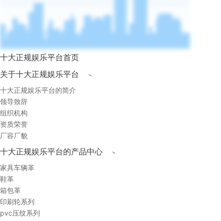
十大正规娱乐平台首页
关于十大正规娱乐平台
十大正规娱乐平台的简介
领导致辞
组织机构
资质荣誉
厂容厂貌
十大正规娱乐平台的产品中心
家具车辆革
鞋革
箱包革
印刷轮系列
pvc压纹系列