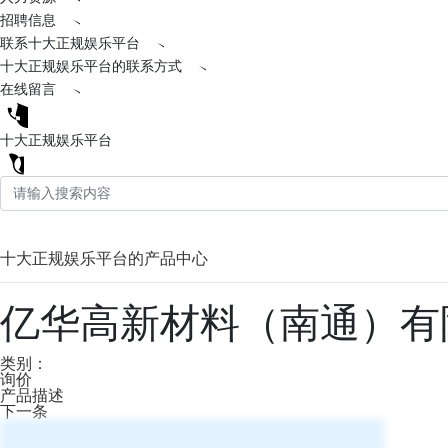
招聘信息
联系十大正规娱乐平台
十大正规娱乐平台的联系方式
在线留言
十大正规娱乐平台
products
十大正规娱乐平台的产品中心
亿华高新材料（南通）有
类别：
询价
产品描述
下一条