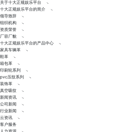
关于十大正规娱乐平台
十大正规娱乐平台的简介
领导致辞
组织机构
资质荣誉
厂容厂貌
十大正规娱乐平台的产品中心
家具车辆革
鞋革
箱包革
印刷轮系列
pvc压纹系列
装饰革
真空吸纹
新闻资讯
公司新闻
行业新闻
云资讯
客户服务
人力资源