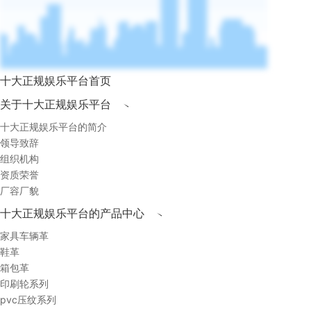
十大正规娱乐平台首页
关于十大正规娱乐平台
十大正规娱乐平台的简介
领导致辞
组织机构
资质荣誉
厂容厂貌
十大正规娱乐平台的产品中心
家具车辆革
鞋革
箱包革
印刷轮系列
pvc压纹系列