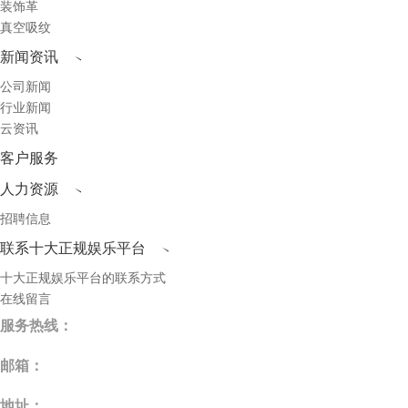
装饰革
真空吸纹
新闻资讯
公司新闻
行业新闻
云资讯
客户服务
人力资源
招聘信息
联系十大正规娱乐平台
十大正规娱乐平台的联系方式
在线留言
服务热线：
邮箱：
地址
：