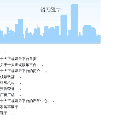
十大正规娱乐平台首页
关于十大正规娱乐平台
十大正规娱乐平台的简介
领导致辞
组织机构
资质荣誉
厂容厂貌
十大正规娱乐平台的产品中心
家具车辆革
鞋革