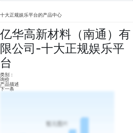
products
十大正规娱乐平台的产品中心
亿华高新材料（南通）有
限公司-十大正规娱乐平
台
类别：
询价
产品描述
下一条