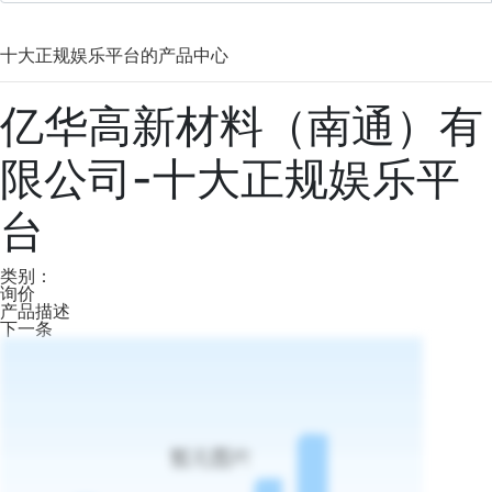
products
十大正规娱乐平台的产品中心
亿华高新材料（南通）有
限公司-十大正规娱乐平
台
类别：
询价
产品描述
下一条