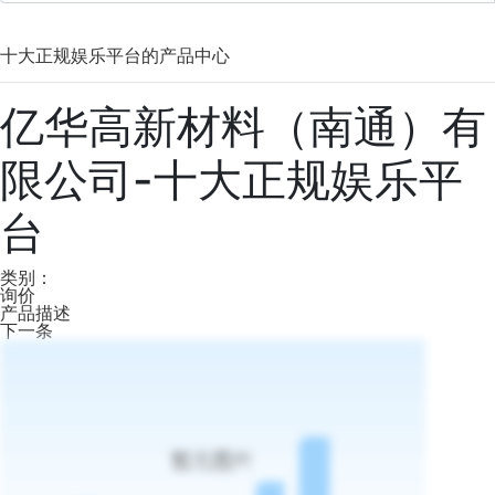
products
十大正规娱乐平台的产品中心
亿华高新材料（南通）有
限公司-十大正规娱乐平
台
类别：
询价
产品描述
下一条