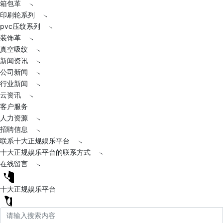
箱包革
印刷轮系列
pvc压纹系列
装饰革
真空吸纹
新闻资讯
公司新闻
行业新闻
云资讯
客户服务
人力资源
招聘信息
联系十大正规娱乐平台
十大正规娱乐平台的联系方式
在线留言
十大正规娱乐平台