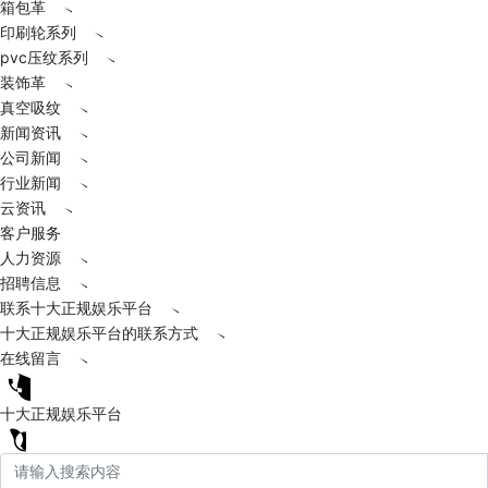
箱包革
印刷轮系列
pvc压纹系列
装饰革
真空吸纹
新闻资讯
公司新闻
行业新闻
云资讯
客户服务
人力资源
招聘信息
联系十大正规娱乐平台
十大正规娱乐平台的联系方式
在线留言
十大正规娱乐平台