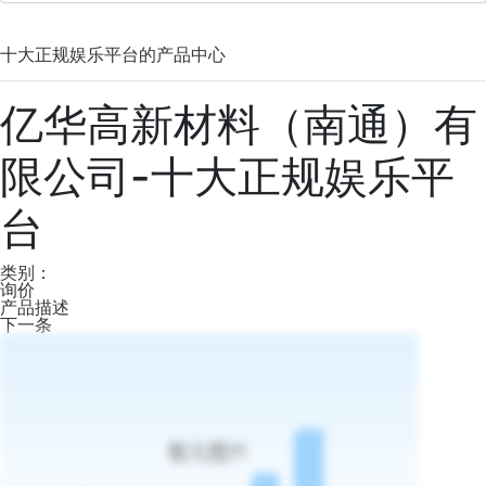
products
十大正规娱乐平台的产品中心
亿华高新材料（南通）有
限公司-十大正规娱乐平
台
类别：
询价
产品描述
下一条