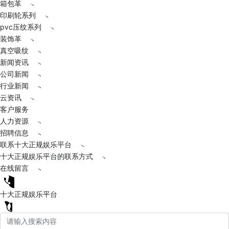
箱包革
印刷轮系列
pvc压纹系列
装饰革
真空吸纹
新闻资讯
公司新闻
行业新闻
云资讯
客户服务
人力资源
招聘信息
联系十大正规娱乐平台
十大正规娱乐平台的联系方式
在线留言
十大正规娱乐平台