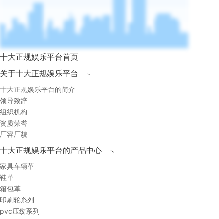
十大正规娱乐平台首页
关于十大正规娱乐平台
十大正规娱乐平台的简介
领导致辞
组织机构
资质荣誉
厂容厂貌
十大正规娱乐平台的产品中心
家具车辆革
鞋革
箱包革
印刷轮系列
pvc压纹系列