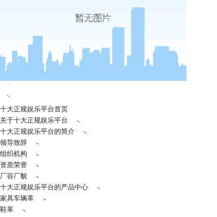
十大正规娱乐平台首页
关于十大正规娱乐平台
十大正规娱乐平台的简介
领导致辞
组织机构
资质荣誉
厂容厂貌
十大正规娱乐平台的产品中心
家具车辆革
鞋革