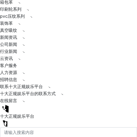
箱包革
印刷轮系列
pvc压纹系列
装饰革
真空吸纹
新闻资讯
公司新闻
行业新闻
云资讯
客户服务
人力资源
招聘信息
联系十大正规娱乐平台
十大正规娱乐平台的联系方式
在线留言
十大正规娱乐平台