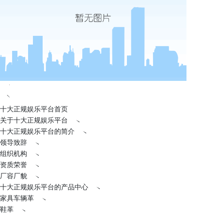
十大正规娱乐平台首页
关于十大正规娱乐平台
十大正规娱乐平台的简介
领导致辞
组织机构
资质荣誉
厂容厂貌
十大正规娱乐平台的产品中心
家具车辆革
鞋革