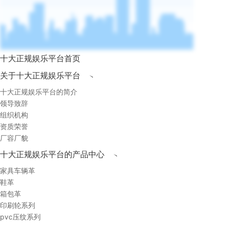
十大正规娱乐平台首页
关于十大正规娱乐平台
十大正规娱乐平台的简介
领导致辞
组织机构
资质荣誉
厂容厂貌
十大正规娱乐平台的产品中心
家具车辆革
鞋革
箱包革
印刷轮系列
pvc压纹系列