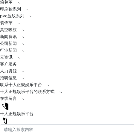
箱包革
印刷轮系列
pvc压纹系列
装饰革
真空吸纹
新闻资讯
公司新闻
行业新闻
云资讯
客户服务
人力资源
招聘信息
联系十大正规娱乐平台
十大正规娱乐平台的联系方式
在线留言
十大正规娱乐平台