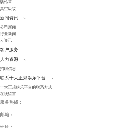
装饰革
真空吸纹
新闻资讯
公司新闻
行业新闻
云资讯
客户服务
人力资源
招聘信息
联系十大正规娱乐平台
十大正规娱乐平台的联系方式
在线留言
服务热线：
邮箱：
地址
：