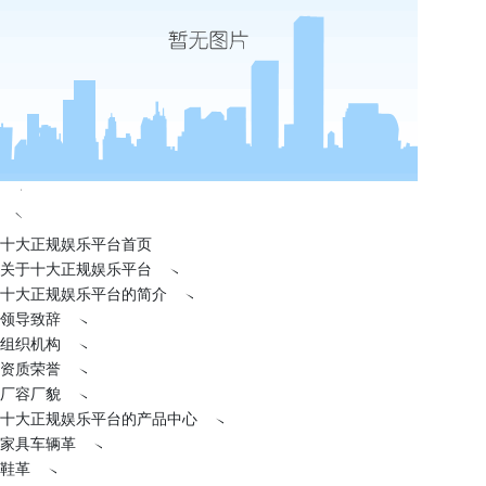
十大正规娱乐平台首页
关于十大正规娱乐平台
十大正规娱乐平台的简介
领导致辞
组织机构
资质荣誉
厂容厂貌
十大正规娱乐平台的产品中心
家具车辆革
鞋革