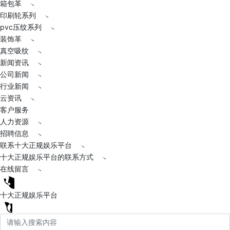
箱包革
印刷轮系列
pvc压纹系列
装饰革
真空吸纹
新闻资讯
公司新闻
行业新闻
云资讯
客户服务
人力资源
招聘信息
联系十大正规娱乐平台
十大正规娱乐平台的联系方式
在线留言
十大正规娱乐平台