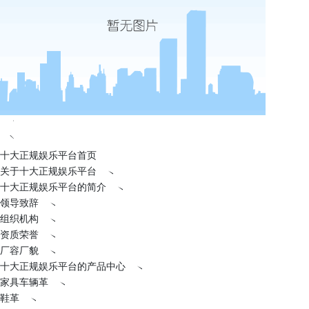
十大正规娱乐平台首页
关于十大正规娱乐平台
十大正规娱乐平台的简介
领导致辞
组织机构
资质荣誉
厂容厂貌
十大正规娱乐平台的产品中心
家具车辆革
鞋革