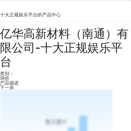
products
十大正规娱乐平台的产品中心
亿华高新材料（南通）有
限公司-十大正规娱乐平
台
类别：
询价
产品描述
下一条