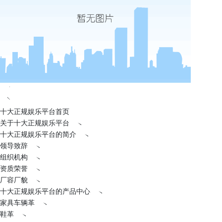
十大正规娱乐平台首页
关于十大正规娱乐平台
十大正规娱乐平台的简介
领导致辞
组织机构
资质荣誉
厂容厂貌
十大正规娱乐平台的产品中心
家具车辆革
鞋革