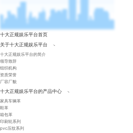
十大正规娱乐平台首页
关于十大正规娱乐平台
十大正规娱乐平台的简介
领导致辞
组织机构
资质荣誉
厂容厂貌
十大正规娱乐平台的产品中心
家具车辆革
鞋革
箱包革
印刷轮系列
pvc压纹系列