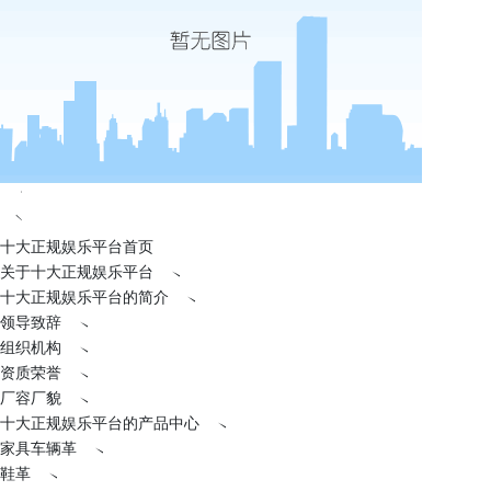
十大正规娱乐平台首页
关于十大正规娱乐平台
十大正规娱乐平台的简介
领导致辞
组织机构
资质荣誉
厂容厂貌
十大正规娱乐平台的产品中心
家具车辆革
鞋革