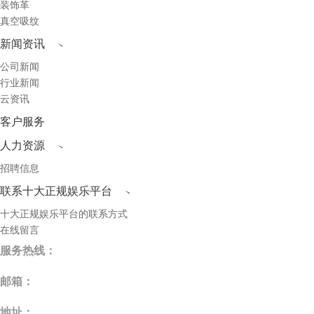
装饰革
真空吸纹
新闻资讯
公司新闻
行业新闻
云资讯
客户服务
人力资源
招聘信息
联系十大正规娱乐平台
十大正规娱乐平台的联系方式
在线留言
服务热线：
邮箱：
地址
：