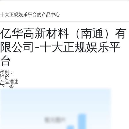
products
十大正规娱乐平台的产品中心
亿华高新材料（南通）有
限公司-十大正规娱乐平
台
类别：
询价
产品描述
下一条