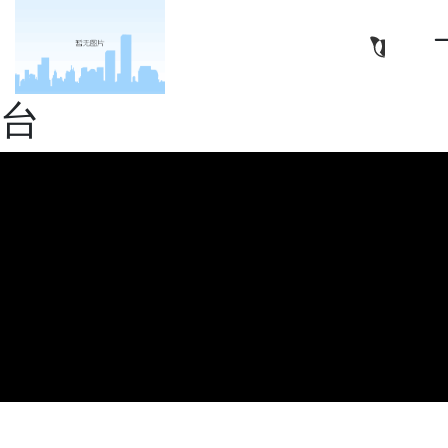
亿华高新材料（南通）有
限公司-十大正规娱乐平
台