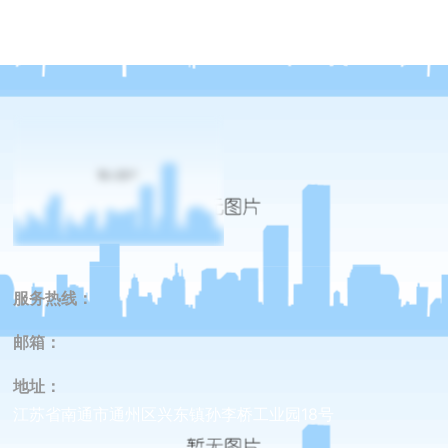
服务热线：
邮箱：
地址
：
江苏省南通市通州区兴东镇孙李桥工业园18号