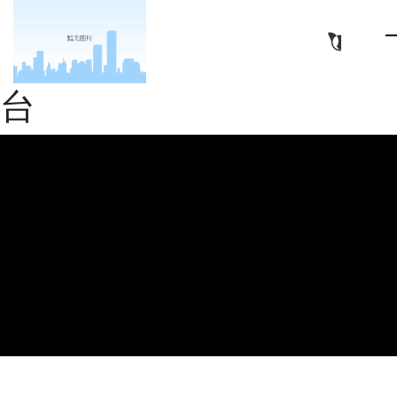
亿华高新材料（南通）有
限公司-十大正规娱乐平
台