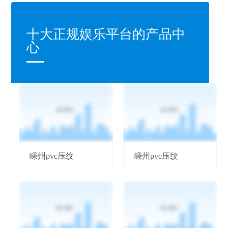
十大正规娱乐平台的产品中
心
嵊州pvc压纹
嵊州pvc压纹