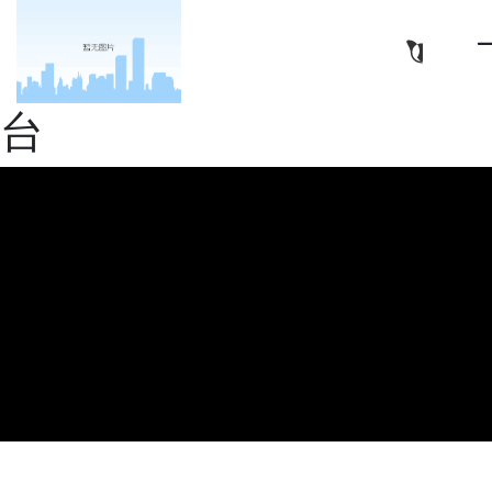
亿华高新材料（南通）有
限公司-十大正规娱乐平
台